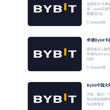
我是新手,大概
贵。bybit
都要扣5毛...
Bybit问答
申请Bybit
看到很多人推荐
申清Bybit
的地...
Bybit问答
​Bybit
大佬，能问一下
有没有知道使用
有这种情况...