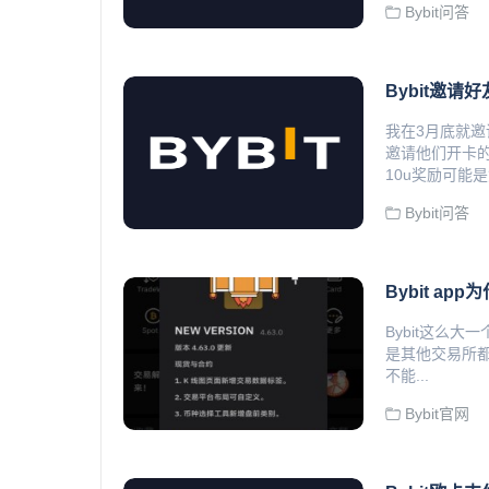
Bybit问答
Bybit邀请
我在3月底就邀
邀请他们开卡的
10u奖励可能是您
Bybit问答
Bybit ap
Bybit这么
是其他交易所都
不能...
Bybit官网