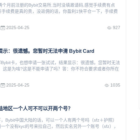
俩个月前注册的Bybit交易所,当时没填邀请码,感觉手续费有点
交易所手续费是真的贵，没返佣的话，你盈利1快平仓一下，手续费
2025-04-25
927
卡提示：很遗憾。您暂时无法申清 Bybit Card
Bybit卡，也想申请一张试试，结果显示：很遗憾。您暂时无法
Card。这是为啥?这是不能申请了吗？答：你不符合要求或者你所在
2025-04-25
1035
中国大陆地区一个人可不可以开两个号？
，Bybit中国大陆的话，可以一个人有两个号吗（sfz＋护照）
一个没有kyc的号来拉自己，然后实名另外一个账号（sfz），