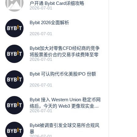
户开通 Bybit Card详细攻略
2026-07-01
Bybit 2026全面解析
2026-07-01
Bybit加大对零售CFD经纪商的竞争
将股票差价合约交易手续费降至零
2026-07-01
Bybit 可认购代币化美股IPO 份额
2026-07-01
Bybit 接入 Western Union 稳定币网
络后，今天的 Web3 更像现实金融
2026-07-01
基础设施
Bybit被调查引发全球交易所合规风
暴
2026-07-01