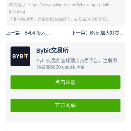
本文地址：https://www.bybitget.com/Bybit-rengou-daibi-
IPO.html
若非特殊说明，文章均属本站原创，转载请注明原链接。
上一篇：
Bybit 接入
下一篇：
Bybit加大对零售
Western Union 稳定币网
CFD经纪商的竞争 将股票
络后，今天的 Web3 更像
差价合约交易手续费降至
Bybit交易所
现实金融基础设施
零
Bybit交易所全球顶尖交易平台，注册即
领最高6000 usdt体验金！
点击注册
官方网站