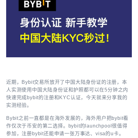
近期，
B
ybit
交易所
放开了中国大陆身份证的注册，本
人实测使用中国大陆身份证和护照都可以在
5
分钟之内
快速完成
bybit
的注册和
KYC
认证，今天就来分享我的
实测经验。
Bybit
之前一直都是在海外发展的，海外用户把
bybit
看
作仅次于币安的第二选择。
bybit的launchpool很值得
参加，注册bybit还能申请一张万事达、visa的u卡。