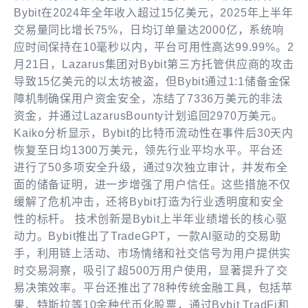
Bybit在2024年全年收入超过15亿美元，2025年上半年
交易量同比增长75%，日均订单量达2000亿，系统响
应时间保持在10毫秒以内，平台可用性高达99.99%。2
月21日，Lazarus集团对Bybit第三方托管供应商的攻击
导致15亿美元的以太坊被盗，但Bybit通过1:1储备金保
障机制确保用户资金安全，冻结了7336万美元的非法
资金，并通过LazarusBounty计划追回2970万美元。
Kaiko分析显示，Bybit的比特币流动性在事件后30天内
恢复至日均1300万美元，领先行业平均水平。平台还
进行了50多项安全升级，通过9次独立审计，并发布全
面的储备证明，进一步增强了用户信任。这些措施不仅
缓解了危机冲击，还将Bybit打造为行业透明度和安全
性的标杆。 技术创新是Bybit上半年业绩增长的核心驱
动力。Bybit推出了TradeGPT，一款AI驱动的交易助
手，利用链上活动、市场情绪和社交信号为用户提供实
时交易洞察，吸引了超500万用户使用，显著提升了交
易决策效率。平台还推出了78种传统金融工具，包括苹
果、特斯拉等10余种代币化股票，通过Bybit TradFi和