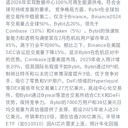
诺2026年实现数据中心100%可再生能源供电，符合全
球可持续发展的要求。 竞争格局方面，Bybit在全球加
密交易所中稳居第二，仅次于Binance。Binance2024
年交易量占全球50%，Bybit占20%，领先于
Coinbase（10%）和Kraken（5%）。Bybit的快速恢
复能力和透明沟通使其在2月危机后用户留存率达
95%，高于行业平均90%。相比之下，Binance在美国
SEC诉讼后交易量下降15%，显示Bybit在危机应对中
的优势。Coinbase注重美国市场，2025年收入预计增
长20%，但其国际化程度不如Bybit。Bybit通过RPI机
制将比特币和以太坊订单簿深度提升3倍，优于竞争对
手，吸引了零售和VIP用户。DeFi领域的Hyperliquid
等DEX报告年化交易量1.27万亿美元，挑战中心化交易
所，但Bybit通过Byreal等混合交易所结合CEX和DeFi
优势，保持竞争力。 Bybit的7000万用户和36亿美元日
均交易量为其估值提供了支撑，假设2025年收入达20
亿美元，市销率约10倍，潜在估值200亿美元。半导体
ETF（如510310）因AI芯片需求上涨，预计年化回报